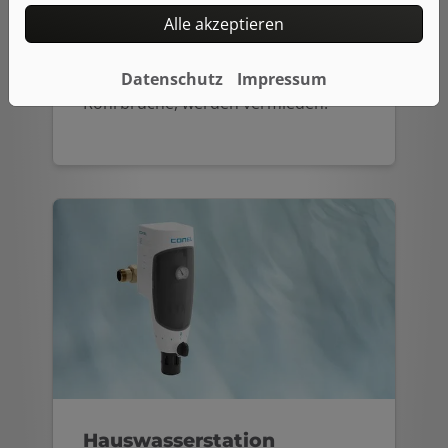
negativ auf den Wasserverbrauch
Alle akzeptieren
und die Geräuschentwicklung in den
Armaturen aus. Weiterer Vorteil:
Datenschutz
Impressum
Schäden durch Überdruck, wie z. B.
Rohrbrüche, werden vermieden.
Hauswasserstation